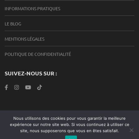
INFORMATIONS PRATIQUES
LE BLOG
MENTIONS LÉGALES
POLITIQUE DE CONFIDENTIALITÉ
SUIVEZ-NOUS SUR :
Nous utilisons des cookies pour vous garantir la meilleure
Roabook Endurance 2024 |Metro Magazine | Développé par
expérience sur notre site web. Si vous continuez à utiliser ce
Rara Theme
. Propulsé par
WordPress
.
site, nous supposerons que vous en êtes satisfait.
Politique de confidentialité