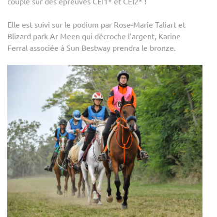
couple sur des épreuves CEI1* et CEI2* !
Elle est suivi sur le podium par Rose-Marie Taliart et
Blizard park Ar Meen qui décroche l’argent, Karine
Ferral associée à Sun Bestway prendra le bronze.