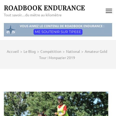
Aller
ROADBOOK ENDURANCE
au
Tout savoir…du mètre au kilomètre
contenu
(Pressez
Entrée)
Accueil
>
Le Blog
>
Compétition
>
National
>
Amateur Gold
Tour : Monpazier 2019