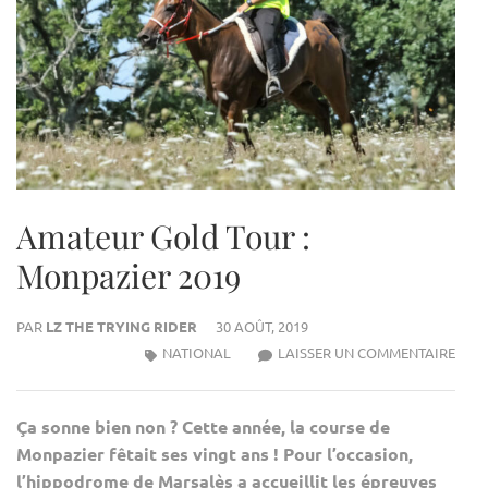
Amateur Gold Tour :
Monpazier 2019
PAR
LZ THE TRYING RIDER
30 AOÛT, 2019
AMA
NATIONAL
LAISSER UN COMMENTAIRE
GOL
TOU
Ça sonne bien non ? Cette année, la course de
:
Monpazier fêtait ses vingt ans ! Pour l’occasion,
MON
l’hippodrome de Marsalès a accueillit les épreuves
2019