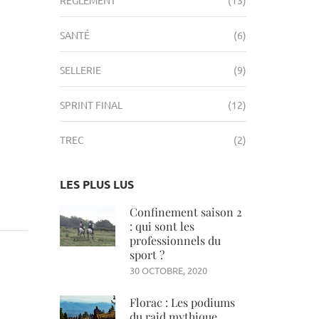
SANTÉ
(6)
SELLERIE
(9)
SPRINT FINAL
(12)
TREC
(2)
LES PLUS LUS
Confinement saison 2
: qui sont les
professionnels du
sport ?
30 OCTOBRE, 2020
Florac : Les podiums
du raid mythique