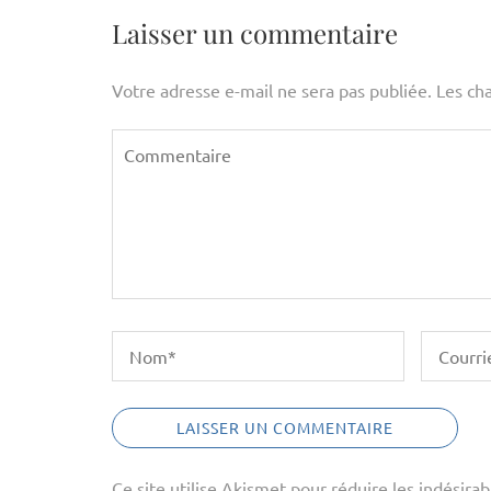
de
l’article
Laisser un commentaire
Votre adresse e-mail ne sera pas publiée.
Les ch
Ce site utilise Akismet pour réduire les indésirab