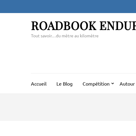
Aller
au
contenu
ROADBOOK ENDU
(Pressez
Entrée)
Tout savoir…du mètre au kilomètre
Accueil
Le Blog
Compétition
Autour 