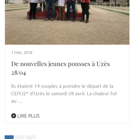
1 MAI, 2018
De nouvelles jeunes pousses à Uzès
28/04
Ils étaient 14 couples à prendre le départ de la
CEIYJ2* d’Uzès le samedi 28 avril. La chaleur fut
au …
LIRE PLUS
Pagination