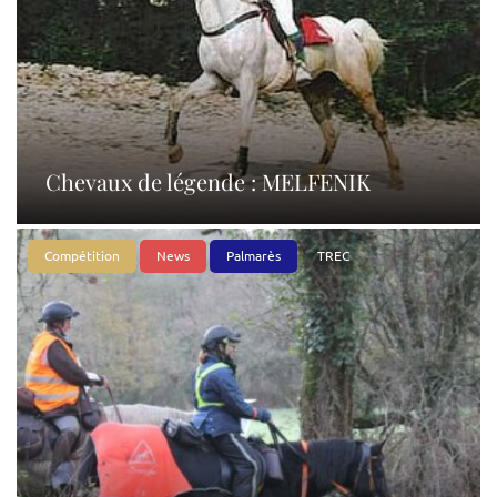
Chevaux de légende : MELFENIK
Compétition
News
Palmarès
TREC