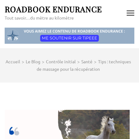
Aller
ROADBOOK ENDURANCE
au
Tout savoir…du mètre au kilomètre
contenu
(Pressez
Entrée)
Accueil
>
Le Blog
>
Contrôle initial
>
Santé
>
Tips : techniques
de massage pour la récupération