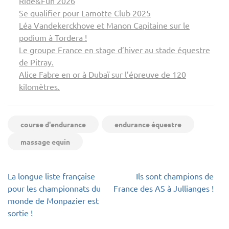
Ride&Fun 2026
Se qualifier pour Lamotte Club 2025
Léa Vandekerckhove et Manon Capitaine sur le
podium à Tordera !
Le groupe France en stage d’hiver au stade équestre
de Pitray.
Alice Fabre en or à Dubaï sur l’épreuve de 120
kilomètres.
course d'endurance
endurance équestre
massage equin
Navigation
La longue liste française
Ils sont champions de
de
pour les championnats du
France des AS à Jullianges !
l’article
monde de Monpazier est
sortie !