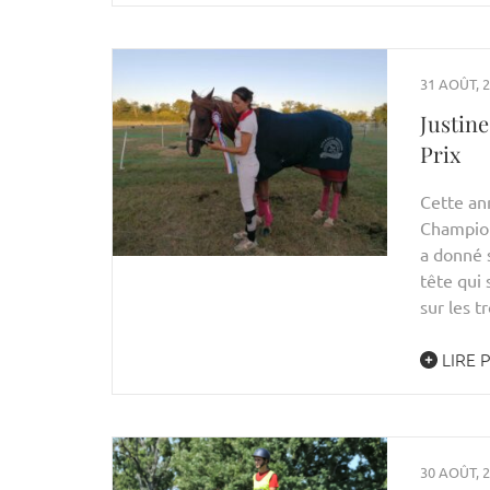
31 AOÛT, 
Justin
Prix
Cette an
Champion
a donné 
tête qui 
sur les t
LIRE 
30 AOÛT, 