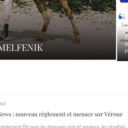
T
m
: MELFENIK
r
2022
News : nouveau règlement et menace sur Vérone
règlement ffe pour les épreuves club et amateur, les résultats