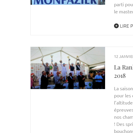
parti pou
le maste
LIRE 
12 JANVIE
La Rank
2018
La saiso
pour les 
l’altitud
épreuves 
nos cham
! Des sp
bouchons 