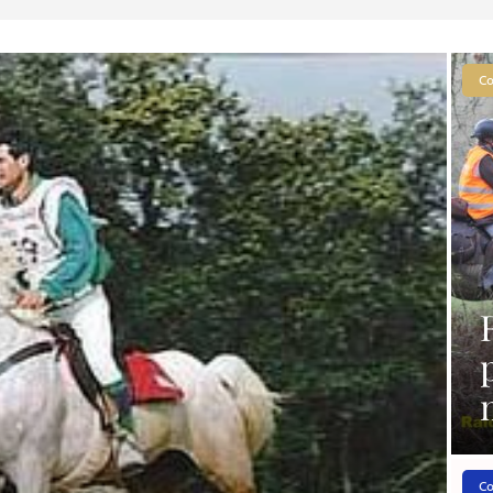
Co
Co