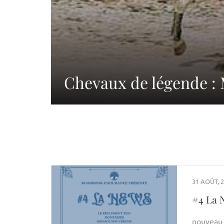
Chevaux de légende 
31 AOÛT, 
#4 La 
nouveau 