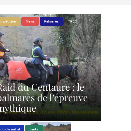
mpétition
News
Palmarès
TREC
Raid du Centaure : le
palmarès de l’épreuve
mythique
ntrôle initial
Santé