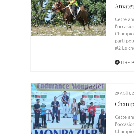
Amateu
Cette ann
l’occasio
Champion
parti pou
#2 Le ch
LIRE 
29 AOÛT, 
Champi
Cette ann
l’occasio
Champion