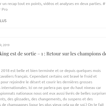
r un recap tout en points, vidéos et analyses en deux parties. #
r Pro
PLUS
R, 2019
ing est de sortie – 1 : Retour sur les champions d
n 2018 est belle et bien terminée et ce depuis quelques mois
cavaliers français. Cependant certains ont bravé le froid et
e pour rejoindre le désert et courir les dernières grosses
internationales. Ici on ne parlera pas que du haut niveau car
pionnats nationaux nous ont eux aussi livrés de belles surprise
rints, des glissades, des changements, du suspens et des
de champagnes (pour les plus vieux cela va de soi.) On te fait