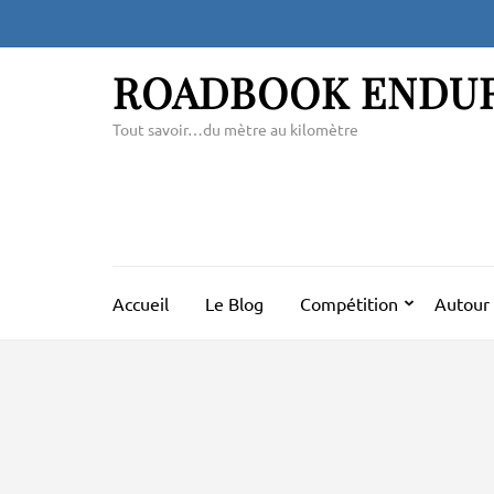
Aller
au
contenu
ROADBOOK ENDU
(Pressez
Entrée)
Tout savoir…du mètre au kilomètre
Accueil
Le Blog
Compétition
Autour 