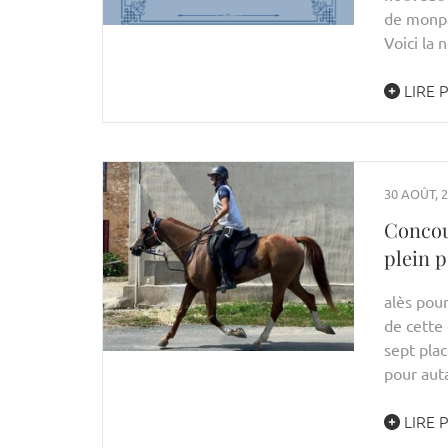
de monpa
Voici la 
LIRE 
30 AOÛT, 
Concou
plein p
alès pou
de cette 
sept plac
pour aut
LIRE 