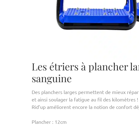
Les étriers à plancher la
sanguine
Des planchers larges permettent de mieux réparti
et ainsi soulager la fatigue au fil des kilomètres 
Rid’up améliorent encore la notion de confort dé
Plancher : 12cm