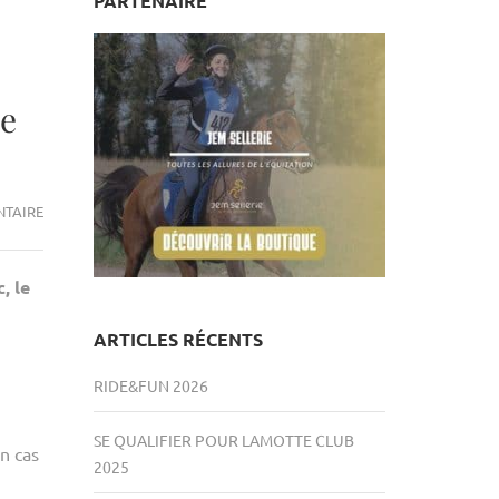
PARTENAIRE
ce
LES
NTAIRE
NOUVEAUX
ÉTRIERS
, le
RIDU’UP
PLUS
ARTICLES RÉCENTS
DISTANCE
POUR
RIDE&FUN 2026
L’ENDURANCE
ET
SE QUALIFIER POUR LAMOTTE CLUB
LE
n cas
2025
T.R.E.C