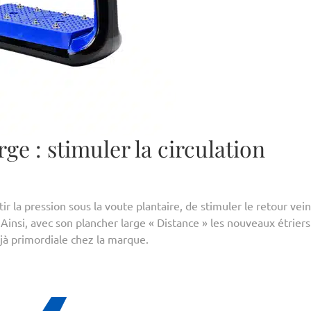
rge : stimuler la circulation
r la pression sous la voute plantaire, de stimuler le retour vei
! Ainsi, avec son plancher large « Distance » les nouveaux étriers
jà primordiale chez la marque.