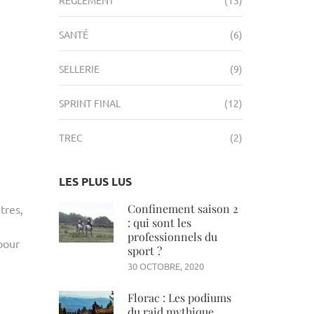
SANTÉ
(6)
SELLERIE
(9)
SPRINT FINAL
(12)
TREC
(2)
LES PLUS LUS
Confinement saison 2
tres,
: qui sont les
professionnels du
pour
sport ?
30 OCTOBRE, 2020
Florac : Les podiums
du raid mythique