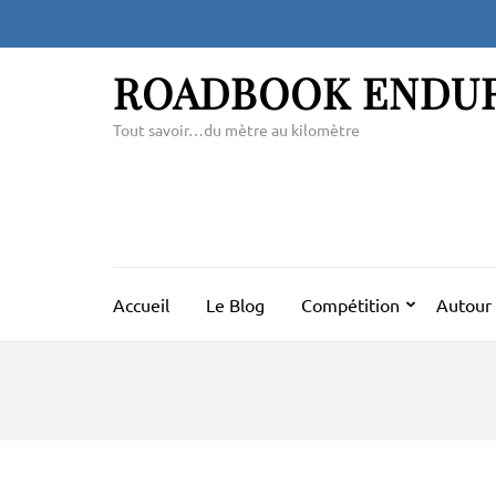
Aller
au
contenu
ROADBOOK ENDU
(Pressez
Entrée)
Tout savoir…du mètre au kilomètre
Accueil
Le Blog
Compétition
Autour 