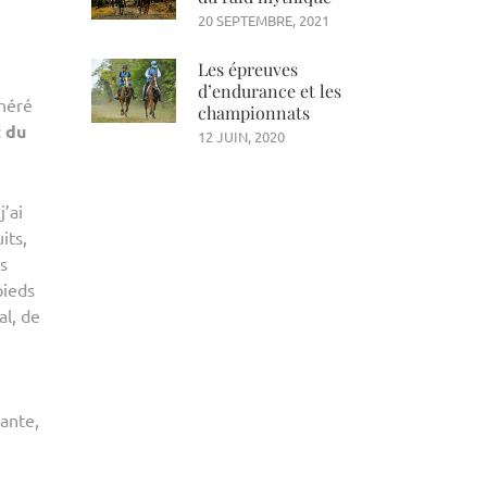
20 SEPTEMBRE, 2021
Les épreuves
d’endurance et les
dhéré
championnats
 du
12 JUIN, 2020
’ai
its,
s
pieds
al, de
dante,