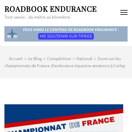
Aller
ROADBOOK ENDURANCE
au
Tout savoir…du mètre au kilomètre
contenu
(Pressez
Entrée)
Accueil
>
Le Blog
>
Compétition
>
National
>
Zoom sur les
championnats de France d’endurance équestre amateurs à Corlay