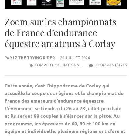
Zoom sur les championnats
de France d’endurance
équestre amateurs à Corlay
PAR
LZ THE TRYING RIDER
20 JUILLET, 2024
SUR
COMPÉTITION
,
NATIONAL
3 COMMENTAIRES
ZOO
SUR
Cette année, c’est l’hippodrome de Corlay qui
LES
accueille la coupe des régions et le championnat de
CHA
France des amateurs d’endurance équestre.
DE
L’événement se tiendra du 26 au 28 juillet prochain
FRA
et ils seront 88 couples à s’élancer sur la piste. Au
D’E
programme, les épreuves de 60, 80 et 100 km en
ÉQUE
AMA
équipe et individuelle. plusieurs régions ont d’ors et