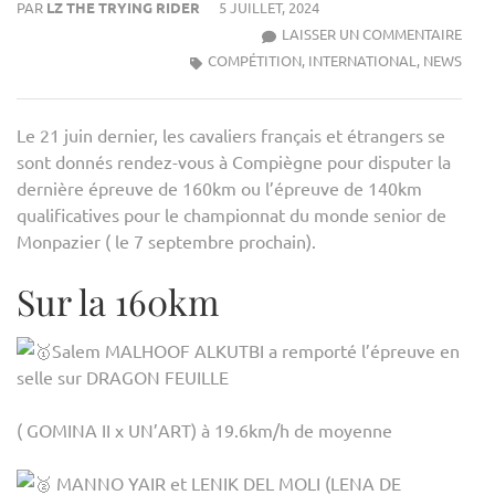
PAR
LZ THE TRYING RIDER
5 JUILLET, 2024
TOP
LAISSER UN COMMENTAIRE
TEN
COMPÉTITION
,
INTERNATIONAL
,
NEWS
SUR
LES
Le 21 juin dernier, les cavaliers français et étrangers se
ÉPRE
sont donnés rendez-vous à Compiègne pour disputer la
CEI3
dernière épreuve de 160km ou l’épreuve de 140km
DE
qualificatives pour le championnat du monde senior de
COM
Monpazier ( le 7 septembre prochain).
Sur la 160km
Salem MALHOOF ALKUTBI a remporté l’épreuve en
selle sur DRAGON FEUILLE
( GOMINA II x UN’ART) à 19.6km/h de moyenne
MANNO YAIR et LENIK DEL MOLI (LENA DE