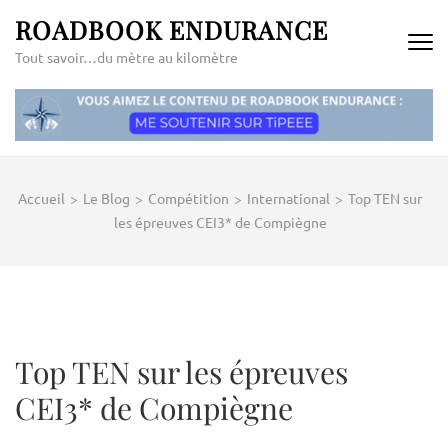
Aller
ROADBOOK ENDURANCE
au
Tout savoir…du mètre au kilomètre
contenu
(Pressez
Entrée)
Accueil
>
Le Blog
>
Compétition
>
International
>
Top TEN sur
les épreuves CEI3* de Compiègne
Top TEN sur les épreuves
CEI3* de Compiègne