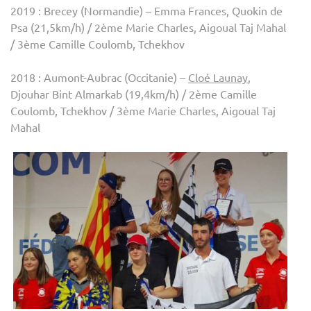
2019 : Brecey (Normandie) – Emma Frances, Quokin de
Psa (21,5km/h) / 2ème Marie Charles, Aigoual Taj Mahal
/ 3ème Camille Coulomb, Tchekhov
2018 : Aumont-Aubrac (Occitanie) –
Cloé Launay
,
Djouhar Bint Almarkab (19,4km/h) / 2ème Camille
Coulomb, Tchekhov / 3ème Marie Charles, Aigoual Taj
Mahal