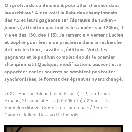
On profite du confinement pour aller chercher dans
DES
les archives ! Alors voici la liste des championnats
AS
des AS et leurs gagnants sur l’épreuve de 120km –
:
jeunes ( attention pas toutes les années sur 120km, il
RETR
y a eu des 130, des 115). Je remercie vivement Lucien
SUR
et Sophie pour leur aide précieuse dans la recherche
LES
JEUN
de tous les lieux, cavaliers, éditions. Voici, les
120
gagnants et le podium complet depuis le premier
championnat ! Quelques modifications peuvent être
apportées car les sources ne semblent pas toutes
synchronisées, le format des épreuves ayant changé.
2022 : Fontainebleau (Ile de France) – Pablo Tomas
Arnaud, Shaailan’al Hfifa (20.69km/h) / 2ème : Léa
Vandekerckhove, Guemra du Lauraguais / 3ème :
Garance Jullien, Hasslan De Fignols