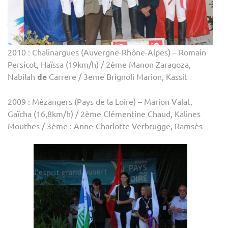
2010 : Chalinargues (Auvergne-Rhône-Alpes) – Romain
Persicot, Haïssa (19km/h) / 2ème Manon Zaragoza,
Nabilah
de
Carrere / 3eme Brignoli Marion, Kassit
2009 : Mézangers (Pays de la Loire) – Marion Valat,
Gaïcha (16,8km/h) / 2ème Clémentine Chaud, Kalines
Mouthes / 3ème : Anne-Charlotte Verbrugge, Ramsès