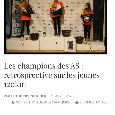
Les champions des AS :
retrosprective sur les jeunes
120km
PAR
LZ THE TRYING RIDER
13 AVRIL, 2020
SUR
COMPÉTITION
,
JEUNES CAVALIERS
2 COMMENTAIRES
LES
CHA