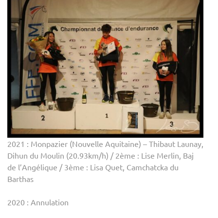
2021 : Monpazier (Nouvelle Aquitaine) – Thibaut Launay,
Dihun du Moulin (20.93km/h) / 2ème : Lise Merlin, Baj
de l’Angélique / 3ème : Lisa Quet, Camchatcka du
Barthas
2020 : Annulation