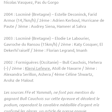
Nicolas Vasquez, Pas du Gorgo
2004 : Locminé (Bretagne) – Estelle Deconinck, Farid
Armor (14,7km/h) / 2ème : Adrien Kerboul, Hurricane de
Paute / 3ème : Audrey Siena, Hameer al Sahra
2003 : Locminé (Bretagne) – Elodie Le Labourier,
Gavroche du Ransou (15km/h) / 2ème : Katy Cosquer, El
Dekerhi’raiself / 3ème : Florian Legrand, Imanh
2002 : Formiguères (Occitanie) – Bull Cauchois, Mehera
(–) / 2ème :
Klervi Lefevre
, Atoll de Navarre / 3ème :
Alexandra Serillon, Ashera / 4ème Céline Shwartz,
Arohz de Malout
Les sources FFe et Yammah, ne font pas mention du
gagnant Bull Cauchois sur cette épreuve et décalent le
podium, cependant la cavalière médaillée d’argent m’a
confirmé les places, un article de presse appuie