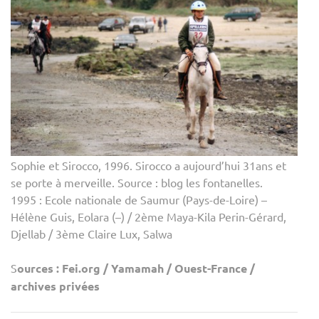
Sophie et Sirocco, 1996. Sirocco a aujourd’hui 31ans et
se porte à merveille. Source : blog les fontanelles.
1995 : Ecole nationale de Saumur (Pays-de-Loire) –
Hélène Guis, Eolara (–) / 2ème Maya-Kila Perin-Gérard,
Djellab / 3ème Claire Lux, Salwa
S
ources : Fei.org / Yamamah / Ouest-France /
archives privées