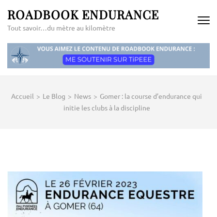
Aller
ROADBOOK ENDURANCE
au
Tout savoir…du mètre au kilomètre
contenu
(Pressez
Entrée)
Accueil
>
Le Blog
>
News
>
Gomer : la course d’endurance qui
initie les clubs à la discipline