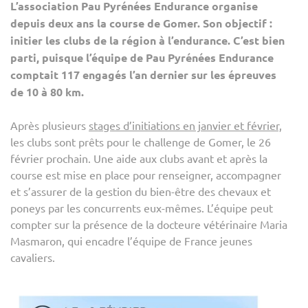
L’association Pau Pyrénées Endurance organise
COU
depuis deux ans la course de Gomer. Son objectif :
D’E
initier les clubs de la région à l’endurance. C’est bien
QUI
parti, puisque l’équipe de Pau Pyrénées Endurance
INITI
comptait 117 engagés l’an dernier sur les épreuves
LES
de 10 à 80 km.
CLU
À
LA
Après plusieurs
stages d’initiations en janvier et février,
DISC
les clubs sont prêts pour le challenge de Gomer, le 26
février prochain. Une aide aux clubs avant et après la
course est mise en place pour renseigner, accompagner
et s’assurer de la gestion du bien-être des chevaux et
poneys par les concurrents eux-mêmes. L’équipe peut
compter sur la présence de la docteure vétérinaire Maria
Masmaron, qui encadre l’équipe de France jeunes
cavaliers.