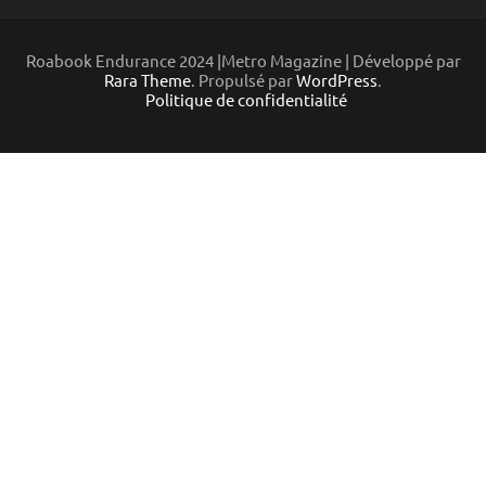
Roabook Endurance 2024 |Metro Magazine | Développé par
Rara Theme
. Propulsé par
WordPress
.
Politique de confidentialité