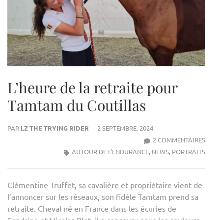
L’heure de la retraite pour
Tamtam du Coutillas
PAR
LZ THE TRYING RIDER
2 SEPTEMBRE, 2024
SUR
2 COMMENTAIRES
L’HE
AUTOUR DE L'ENDURANCE
,
NEWS
,
PORTRAITS
DE
LA
Clémentine Truffet, sa cavalière et propriétaire vient de
RETR
l’annoncer sur les réseaux, son fidèle Tamtam prend sa
POU
retraite. Cheval né en France dans les écuries de
TAM
Sandrine et Nicolas Blot, il a concouru sous les couleurs