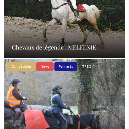
Chevaux de légende : MELFENIK
Compétition
News
Palmarès
TREC