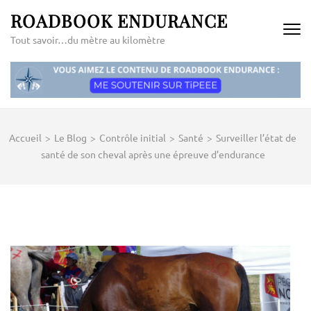
Aller
ROADBOOK ENDURANCE
au
Tout savoir…du mètre au kilomètre
contenu
(Pressez
Entrée)
Accueil
>
Le Blog
>
Contrôle initial
>
Santé
>
Surveiller l’état de
santé de son cheval après une épreuve d’endurance