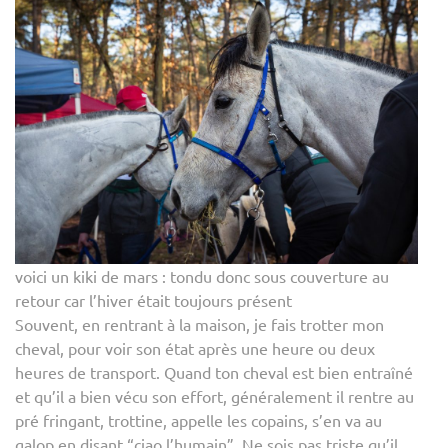
voici un kiki de mars : tondu donc sous couverture au
retour car l’hiver était toujours présent
Souvent, en rentrant à la maison, je fais trotter mon
cheval, pour voir son état après une heure ou deux
heures de transport. Quand ton cheval est bien entraîné
et qu’il a bien vécu son effort, généralement il rentre au
pré fringant, trottine, appelle les copains, s’en va au
galop en disant “ciao l’humain”. Ne sois pas triste qu’il