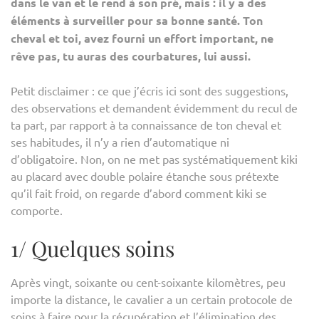
dans le van et le rend à son pré, mais : il y a des
DE
éléments à surveiller pour sa bonne santé. Ton
SON
cheval et toi, avez fourni un effort important, ne
CHE
rêve pas, tu auras des courbatures, lui aussi.
APR
UNE
Petit disclaimer : ce que j’écris ici sont des suggestions,
ÉPR
des observations et demandent évidemment du recul de
D’E
ta part, par rapport à ta connaissance de ton cheval et
ses habitudes, il n’y a rien d’automatique ni
d’obligatoire. Non, on ne met pas systématiquement kiki
au placard avec double polaire étanche sous prétexte
qu’il fait froid, on regarde d’abord comment kiki se
comporte.
1/ Quelques soins
Après vingt, soixante ou cent-soixante kilomètres, peu
importe la distance, le cavalier a un certain protocole de
soins à faire pour la récupération et l’élimination des