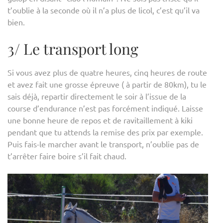
t’oublie à la seconde où il n’a plus de licol, c’est qu’il va
bien.
3/ Le transport long
Si vous avez plus de quatre heures, cinq heures de route
et avez fait une grosse épreuve ( à partir de 80km), tu le
sais déjà, repartir directement le soir à l’issue de la
course d’endurance n’est pas forcément indiqué. Laisse
une bonne heure de repos et de ravitaillement à kiki
pendant que tu attends la remise des prix par exemple.
Puis fais-le marcher avant le transport, n’oublie pas de
t’arrêter faire boire s’il fait chaud.