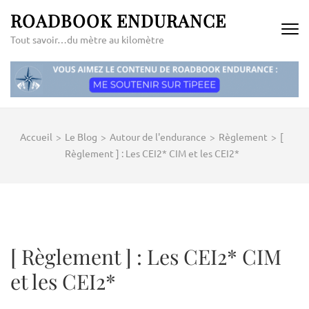
Aller
ROADBOOK ENDURANCE
au
Tout savoir…du mètre au kilomètre
contenu
(Pressez
Entrée)
Accueil
>
Le Blog
>
Autour de l'endurance
>
Règlement
>
[
Règlement ] : Les CEI2* CIM et les CEI2*
[ Règlement ] : Les CEI2* CIM
et les CEI2*