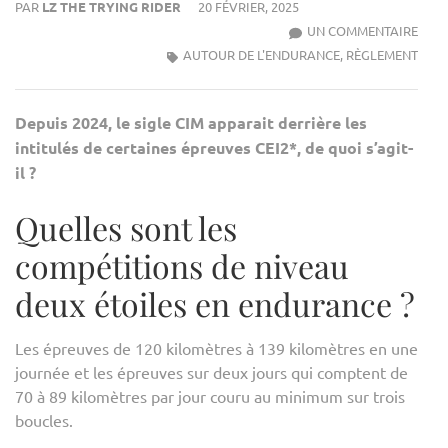
PAR
LZ THE TRYING RIDER
20 FÉVRIER, 2025
SUR
UN COMMENTAIRE
[
AUTOUR DE L'ENDURANCE
,
RÈGLEMENT
RÈG
]
Depuis 2024, le sigle CIM apparait derrière les
:
intitulés de certaines épreuves CEI2*, de quoi s’agit-
LES
il ?
CEI2
CIM
Quelles sont les
ET
LES
compétitions de niveau
CEI2
deux étoiles en endurance ?
Les épreuves de 120 kilomètres à 139 kilomètres en une
journée et les épreuves sur deux jours qui comptent de
70 à 89 kilomètres par jour couru au minimum sur trois
boucles.