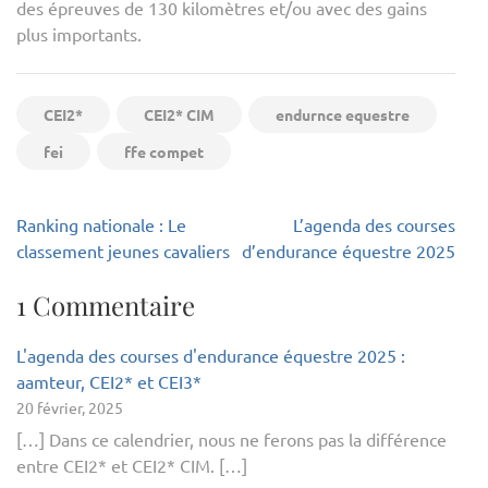
des épreuves de 130 kilomètres et/ou avec des gains
plus importants.
CEI2*
CEI2* CIM
endurnce equestre
fei
ffe compet
Navigation
Ranking nationale : Le
L’agenda des courses
de
classement jeunes cavaliers
d’endurance équestre 2025
l’article
1 Commentaire
L'agenda des courses d'endurance équestre 2025 :
aamteur, CEI2* et CEI3*
20 février, 2025
[…] Dans ce calendrier, nous ne ferons pas la différence
entre CEI2* et CEI2* CIM. […]