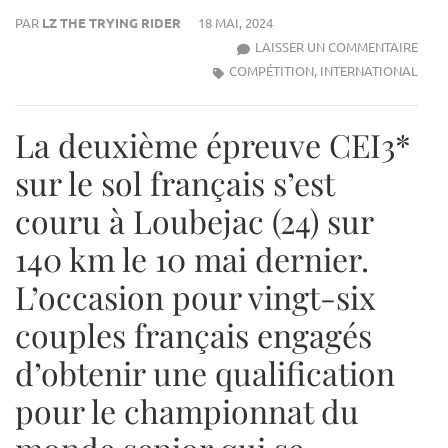
PAR
LZ THE TRYING RIDER
18 MAI, 2024
OBJE
LAISSER UN COMMENTAIRE
MON
COMPÉTITION
,
INTERNATIONAL
2024
:
La deuxième épreuve CEI3*
CHA
DU
sur le sol français s’est
MON
couru à Loubejac (24) sur
D’E
ÉQUE
140 km le 10 mai dernier.
L’occasion pour vingt-six
couples français engagés
d’obtenir une qualification
pour le championnat du