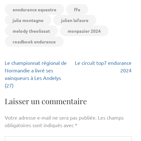
enndurance equestre
ffe
julia montagne
julien lafaure
melody theolissat
monpazier 2024
roadbook endurance
Navigation
Le championnat régional de
Le circuit top7 endurance
de
Normandie a livré ses
2024
l’article
vainqueurs à Les Andelys
(27)
Laisser un commentaire
Votre adresse e-mail ne sera pas publiée.
Les champs
obligatoires sont indiqués avec
*