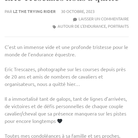
PAR
LZ THE TRYING RIDER
30 OCTOBRE, 2023
ERIC
LAISSER UN COMMENTAIRE
TRES
AUTOUR DE L'ENDURANCE
,
PORTRAITS
NOU
A
C’est un immense vide et une profonde tristesse pour le
QUIT
monde de l’endurance équestre.
Eric Trescazes, photographe sur les courses depuis près
de 20 ans et amis de nombres de cavaliers et
organisateurs, nous a quitté hier…
Il a immortalisé tant de galops, tant de lignes d’arrivées,
de victoires et de défis personnelles de chaque couple
cavalier/cheval que sa présence manquera sur les pistes
pour encore longtemps
Toutes mes condoléances à sa famille et ses proches.