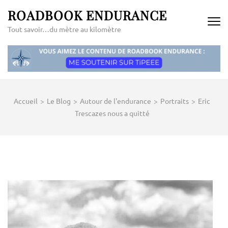
Aller
ROADBOOK ENDURANCE
au
Tout savoir…du mètre au kilomètre
contenu
(Pressez
Entrée)
Accueil
>
Le Blog
>
Autour de l'endurance
>
Portraits
>
Eric
Trescazes nous a quitté