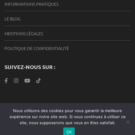
INFORMATIONS PRATIQUES
LE BLOG
MENTIONS LÉGALES
POLITIQUE DE CONFIDENTIALITÉ
SUIVEZ-NOUS SUR :
Nous utilisons des cookies pour vous garantir la meilleure
Roabook Endurance 2024 |Metro Magazine | Développé par
expérience sur notre site web. Si vous continuez à utiliser ce
Rara Theme
. Propulsé par
WordPress
.
site, nous supposerons que vous en êtes satisfait.
Politique de confidentialité
OK