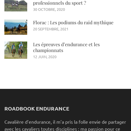
professionnels du sport ?
30 OCTOBRE, 2020
Florac : Les podiums du raid mythique
20 SEPTEMBRE, 2021
Les épreuves d’endurance et les
championnats
12 JUIN, 2020
ROADBOOK ENDURANCE
Cavalière d’endurance, il m’a pris la folle envie de partager
avec les cavaliers toutes disciplines : ma passion pour ce