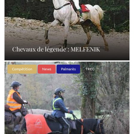
Chevaux de légende : MELFENIK
Compétition
News
Palmarès
TREC