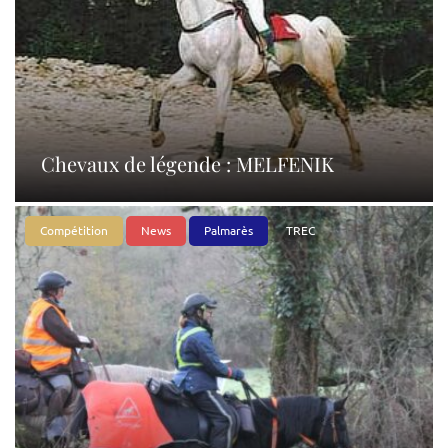
Chevaux de légende : MELFENIK
Compétition
News
Palmarès
TREC