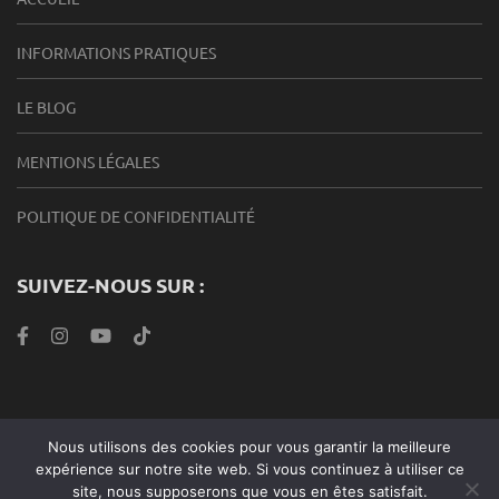
INFORMATIONS PRATIQUES
LE BLOG
MENTIONS LÉGALES
POLITIQUE DE CONFIDENTIALITÉ
SUIVEZ-NOUS SUR :
Nous utilisons des cookies pour vous garantir la meilleure
Roabook Endurance 2024 |Metro Magazine | Développé par
expérience sur notre site web. Si vous continuez à utiliser ce
Rara Theme
. Propulsé par
WordPress
.
site, nous supposerons que vous en êtes satisfait.