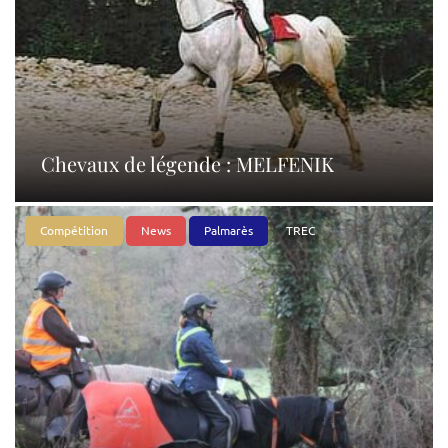
Chevaux de légende : MELFENIK
Compétition
News
Palmarès
TREC