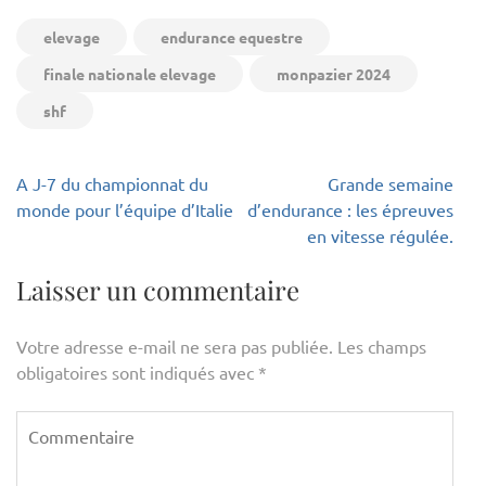
elevage
endurance equestre
finale nationale elevage
monpazier 2024
shf
Navigation
A J-7 du championnat du
Grande semaine
de
monde pour l’équipe d’Italie
d’endurance : les épreuves
l’article
en vitesse régulée.
Laisser un commentaire
Votre adresse e-mail ne sera pas publiée.
Les champs
obligatoires sont indiqués avec
*