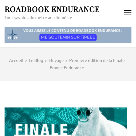
Aller
ROADBOOK ENDURANCE
au
Tout savoir…du mètre au kilomètre
contenu
(Pressez
Entrée)
Accueil
>
Le Blog
>
Elevage
>
Première édition de la Finale
France Endurance