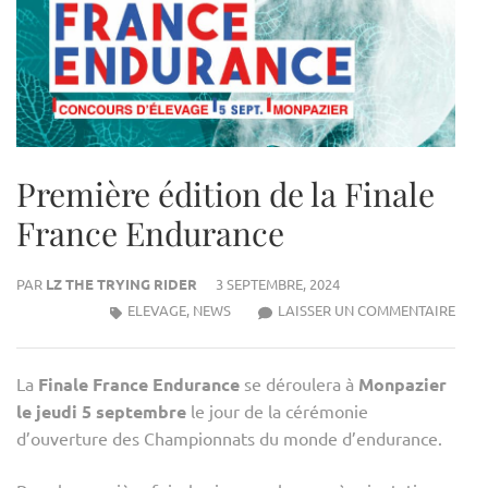
Première édition de la Finale
France Endurance
PAR
LZ THE TRYING RIDER
3 SEPTEMBRE, 2024
PREM
ELEVAGE
,
NEWS
LAISSER UN COMMENTAIRE
ÉDIT
DE
La
Finale France Endurance
se déroulera à
Monpazier
LA
le jeudi 5 septembre
le jour de la cérémonie
FINA
d’ouverture des Championnats du monde d’endurance.
FRA
END