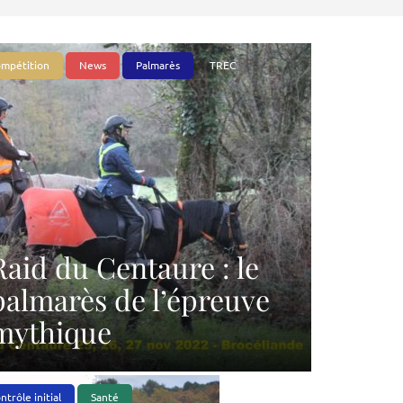
mpétition
News
Palmarès
TREC
Raid du Centaure : le
palmarès de l’épreuve
mythique
ntrôle initial
Santé