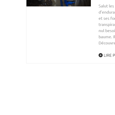
Salut les
d’enduran
et ses fo
transpira
nul beso
baume. Il
Découvrez
LIRE 