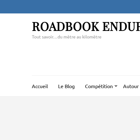
Aller
au
contenu
ROADBOOK ENDU
(Pressez
Entrée)
Tout savoir…du mètre au kilomètre
Accueil
Le Blog
Compétition
Autour 