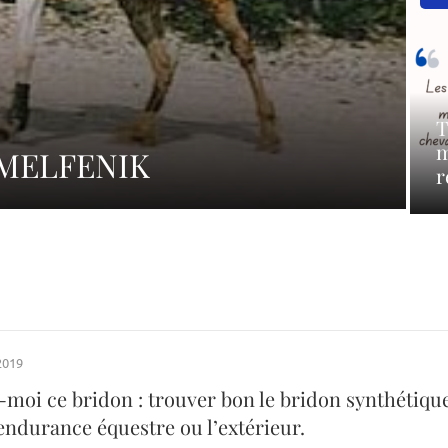
T
m
: MELFENIK
r
2019
-moi ce bridon : trouver bon le bridon synthétiqu
endurance équestre ou l’extérieur.