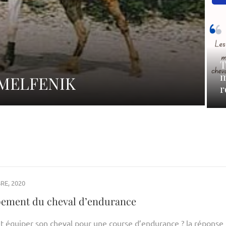
T
m
: MELFENIK
r
RE, 2020
pement du cheval d’endurance
équiper son cheval pour une course d’endurance ? la réponse