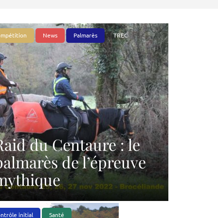
mpétition
News
Palmarès
TREC
Raid du Centaure : le
palmarès de l’épreuve
mythique
ntrôle initial
Santé