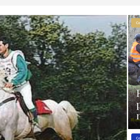
Co
Co