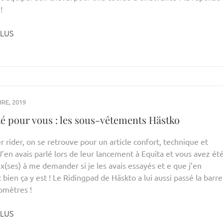
!
PLUS
RE, 2019
sté pour vous : les sous-vêtements Hästko
r rider, on se retrouve pour un article confort, technique et
 J’en avais parlé lors de leur lancement à Equita et vous avez ét
(ses) à me demander si je les avais essayés et e que j’en
 bien ça y est ! Le Ridingpad de Häskto a lui aussi passé la barre
omètres !
PLUS