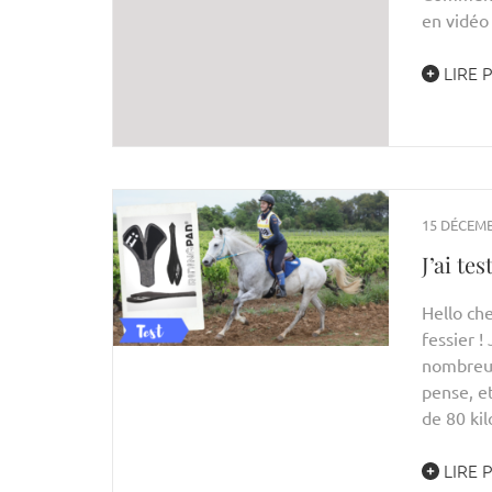
en vidéo 
LIRE 
15 DÉCEMB
J’ai te
Hello che
fessier !
nombreux
pense, et
de 80 kil
LIRE 