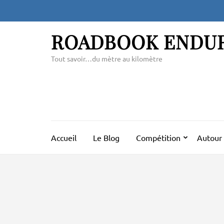
Aller
au
contenu
ROADBOOK ENDU
(Pressez
Entrée)
Tout savoir…du mètre au kilomètre
Accueil
Le Blog
Compétition
Autour 