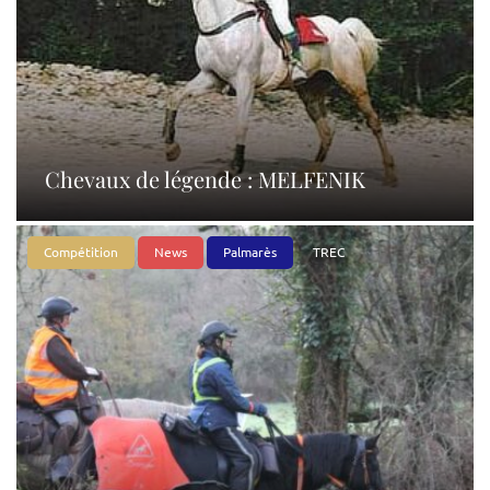
Chevaux de légende : MELFENIK
Compétition
News
Palmarès
TREC