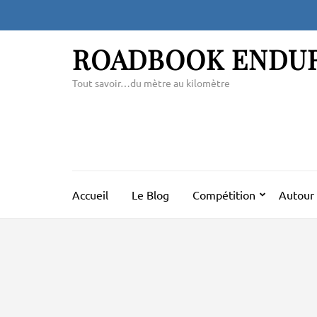
Aller
au
contenu
ROADBOOK ENDU
(Pressez
Entrée)
Tout savoir…du mètre au kilomètre
Accueil
Le Blog
Compétition
Autour 