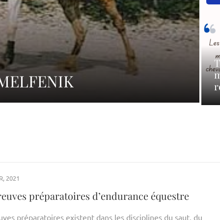
T
m
: MELFENIK
r
R, 2021
reuves préparatoires d’endurance équestre
ves préparatoires existent dans les disciplines du saut, du