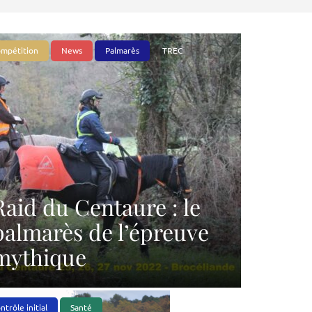
mpétition
News
Palmarès
TREC
Raid du Centaure : le
palmarès de l’épreuve
mythique
ntrôle initial
Santé