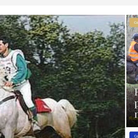
Co
Co