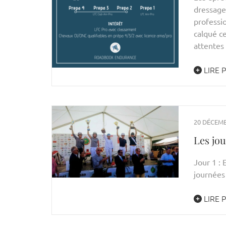
dressage
professi
calqué c
attentes
LIRE 
20 DÉCEMB
Les jo
Jour 1 : 
journées
LIRE 