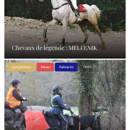
Chevaux de légende : MELFENIK
Compétition
News
Palmarès
TREC