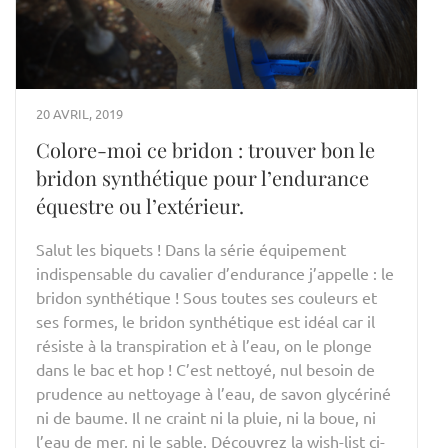
20 AVRIL, 2019
Colore-moi ce bridon : trouver bon le
bridon synthétique pour l’endurance
équestre ou l’extérieur.
Salut les biquets ! Dans la série équipement
indispensable du cavalier d’endurance j’appelle : le
bridon synthétique ! Sous toutes ses couleurs et
ses formes, le bridon synthétique est idéal car il
résiste à la transpiration et à l’eau, on le plonge
dans le bac et hop ! C’est nettoyé, nul besoin de
prudence au nettoyage à l’eau, de savon glycériné
ni de baume. Il ne craint ni la pluie, ni la boue, ni
l’eau de mer, ni le sable. Découvrez la wish-list ci-