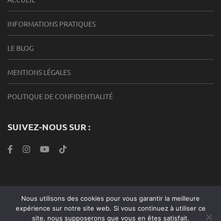
INFORMATIONS PRATIQUES
LE BLOG
MENTIONS LÉGALES
POLITIQUE DE CONFIDENTIALITÉ
SUIVEZ-NOUS SUR :
Nous utilisons des cookies pour vous garantir la meilleure
Roabook Endurance 2024 |Metro Magazine | Développé par
expérience sur notre site web. Si vous continuez à utiliser ce
Rara Theme
. Propulsé par
WordPress
.
site, nous supposerons que vous en êtes satisfait.