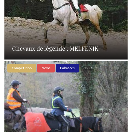
Chevaux de légende : MELFENIK
Compétition
News
Palmarès
TREC