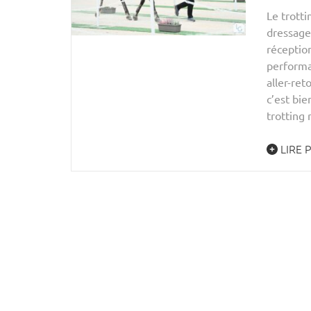
Le trott
dressage,
réceptio
performa
aller-ret
c’est bie
trotting 
LIRE 