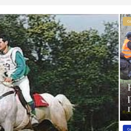
Co
Co