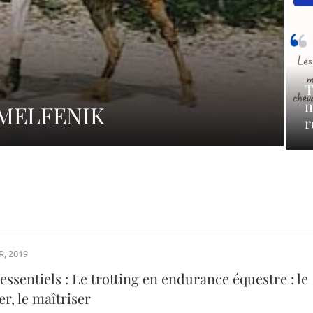
T
m
: MELFENIK
r
R, 2019
essentiels : Le trotting en endurance équestre : le
r, le maîtriser