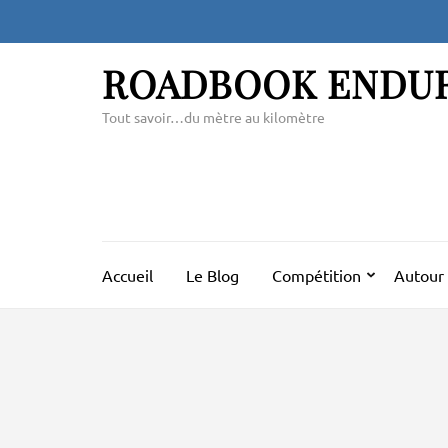
Aller
au
contenu
ROADBOOK ENDU
(Pressez
Entrée)
Tout savoir…du mètre au kilomètre
Accueil
Le Blog
Compétition
Autour 