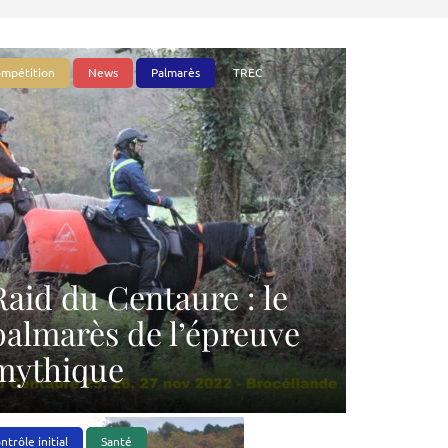
mpétition
News
Palmarès
TREC
Raid du Centaure : le
palmarès de l’épreuve
mythique
ntrôle initial
Santé