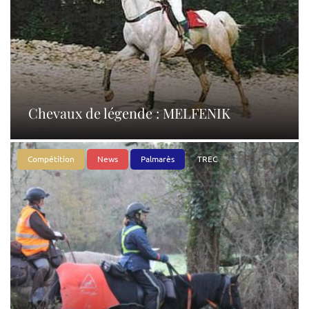
Chevaux de légende : MELFENIK
Compétition
News
Palmarès
TREC