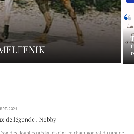
T
m
: MELFENIK
r
BRE, 2024
x de légende : Nobby
éon des doubles médaillés d’or en championnat du monde,