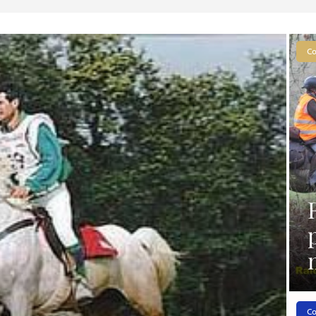
Co
Co