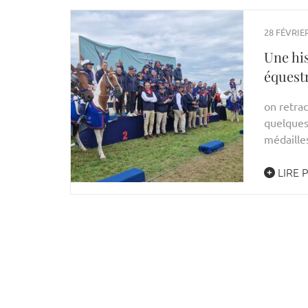
28 FÉVRIER
Une hi
équest
on retra
quelques 
médaille
LIRE 