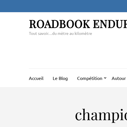
Aller
au
contenu
ROADBOOK ENDU
(Pressez
Entrée)
Tout savoir…du mètre au kilomètre
Accueil
Le Blog
Compétition
Autour 
champi