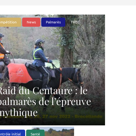
mpétition
News
Palmarès
TREC
Raid du Centaure : le
palmarès de l’épreuve
mythique
ntrôle initial
Santé