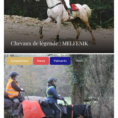
Chevaux de légende : MELFENIK
Compétition
News
Palmarès
TREC