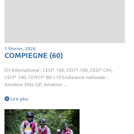
1 février, 2026
COMPIEGNE (60)
EN International : CEI3* 160, CEI1* 100, CEI2* CIM,
CEI3* 140, CEIYJ1* 80-110 Endurance nationale :
Amateur Elite GP, Amateur …
Lire plus