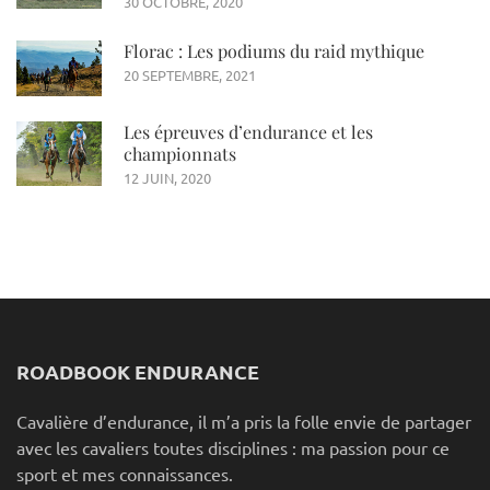
30 OCTOBRE, 2020
Florac : Les podiums du raid mythique
20 SEPTEMBRE, 2021
Les épreuves d’endurance et les
championnats
12 JUIN, 2020
ROADBOOK ENDURANCE
Cavalière d’endurance, il m’a pris la folle envie de partager
avec les cavaliers toutes disciplines : ma passion pour ce
sport et mes connaissances.