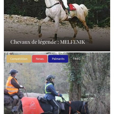
Chevaux de légende : MELFENIK
Compétition
News
Palmarès
TREC