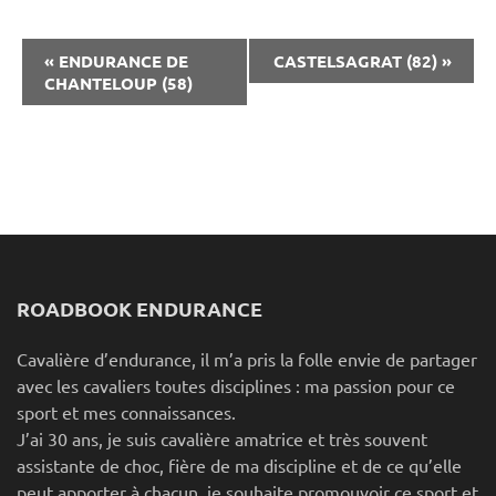
Navigation
«
ENDURANCE DE
CASTELSAGRAT (82)
»
Évènement
CHANTELOUP (58)
ROADBOOK ENDURANCE
Cavalière d’endurance, il m’a pris la folle envie de partager
avec les cavaliers toutes disciplines : ma passion pour ce
sport et mes connaissances.
J’ai 30 ans, je suis cavalière amatrice et très souvent
assistante de choc, fière de ma discipline et de ce qu’elle
peut apporter à chacun, je souhaite promouvoir ce sport et