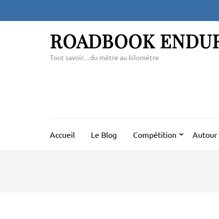
Aller
au
contenu
ROADBOOK ENDU
(Pressez
Entrée)
Tout savoir…du mètre au kilomètre
Accueil
Le Blog
Compétition
Autour 