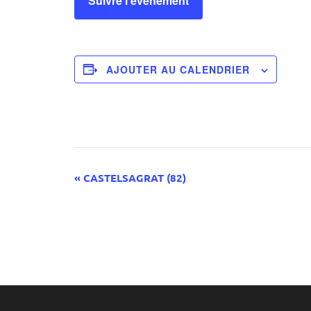
Suivre l'événement
AJOUTER AU CALENDRIER
Navigation
«
CASTELSAGRAT (82)
Évènement