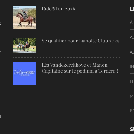
Ride&Fun 2026
L
e
À
a
A
Se qualifier pour Lamotte Club 2025
e
A
Léa Vandekerckhove et Manon
I
Capitaine sur le podium à Tordera !
L
e
M
P
t
S